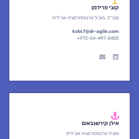
קובי פרידמן
מנכ"ל, מוביל טרנספורמציה אג'ילית
kobi.f@dr-agile.com
+972-54-497-5455
E
L
n
i
v
n
e
k
l
e
o
d
p
i
e
n
אילן קירשנבאום
מוביל טרנספורמציה אג'ילית