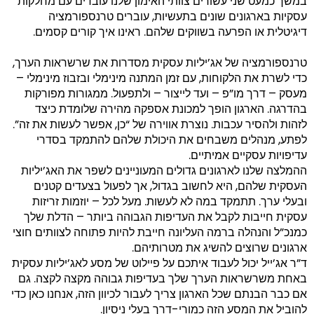
במשך כמעט שני עשורים צוותי האימון שלנו עובדים עם מחלקות
עסקיות בארגונים שונים בתעשיות, עוברים טרנספורמציה
דיגיטלית או הפרעה בשווקים שלהם. ראינו איך קורים קסמים.
טרנספורמציה של אג’יליות עסקית מסדרות את שרשראות הערך,
כדי לשרת את הלקוחות, עם זמן המתנה מינימלי ובזבוז מינימלי –
מעסק – דרך מו”פ – ועד לייצור – ולתפעול. ממגורות מפורקות
בהדרגה. הארגון הופך למכונת אספקה מהירה שלומדת כיצד
לזהות ולהסיר עכבות. נוצרת אווירה של “כן, אפשר לעשות את זה”.
לפתע, מנהלים משבחים את היכולת שלהם להתמקד בסדרי
עדיפויות עסקיים אמיתיים.
ההמלצה שלנו לארגונים גדולים המעוניינים לשפר את האג’יליות
העסקית שלהם, היא לחשוב בגדול, אך לפעול בצעדים קטנים
ובעלי ערך. תתמקד במה לא לעשות. מעל לכל – יוזמות זריזות
עסקית חייבות לקבל את העדיפות הגבוהה ביותר – הדלת שלך
כמנכ”ל והנהלה ברמה העליונה חייבת להיות פתוחה לצוותים חוצי
ארגונים שרוצים להשיג את מטרותיהם.
ד”ר אג’ייל יכול לעבוד איתכם על פיילוט של מסע לאג’יליות עסקית
באחת משרשראות הערך שלך בעדיפות גבוהה מקצה לקצה. גם
אם כבר הבנתם שכל הארגון צריך לעבור לכיוון הזה, אנחנו כאן כדי
להוביל את המסע הזה כמורי-דרך בעלי ניסיון.