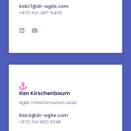
kobi.f@dr-agile.com
+972-54-497-5455
L
E
i
n
n
v
k
e
e
l
d
o
i
p
n
e
Ilan Kirschenbaum
Agile Transformation Lead
ilan.k@dr-agile.com
+972-54-662-0348
L
E