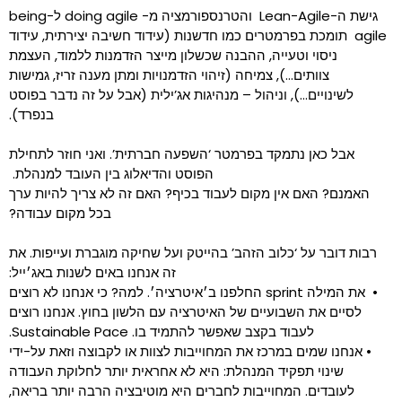
גישת ה-Lean-Agile והטרנספורמציה מ- doing agile ל-being
agile תומכת בפרמטרים כמו חדשנות (עידוד חשיבה יצירתית, עידוד
ניסוי וטעייה, ההבנה שכשלון מייצר הזדמנות ללמוד, העצמת
צוותים…), צמיחה (זיהוי הזדמנויות ומתן מענה זריז, גמישות
לשינויים…), וניהול – מנהיגות אג’ילית (אבל על זה נדבר בפוסט
בנפרד).
אבל כאן נתמקד בפרמטר ‘השפעה חברתית’. ואני חוזר לתחילת
הפוסט והדיאלוג בין העובד למנהלת.
האמנם? האם אין מקום לעבוד בכיף? האם זה לא צריך להיות ערך
בכל מקום עבודה?
רבות דובר על ‘כלוב הזהב’ בהייטק ועל שחיקה מוגברת ועייפות. את
זה אנחנו באים לשנות באג׳ייל:
• את המילה sprint החלפנו ב׳איטרציה׳. למה? כי אנחנו לא רוצים
לסיים את השבועיים של האיטרציה עם הלשון בחוץ. אנחנו רוצים
לעבוד בקצב שאפשר להתמיד בו. Sustainable Pace.
• אנחנו שמים במרכז את המחוייבות לצוות או לקבוצה וזאת על-ידי
שינוי תפקיד המנהלת: היא לא אחראית יותר לחלוקת העבודה
לעובדים. המחוייבות לחברים היא מוטיבציה הרבה יותר בריאה,