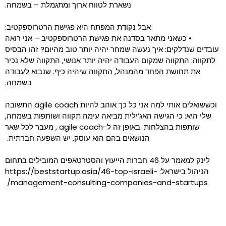
נשארת לטווח ארוך ומתגמלת – בשמחה.
אבל נקודת המפתח היא פגישת הרטרוספקטיב:
• כשאני מתאר בסדנה את פגישת הרטרוספקטיב – אני רואה
עובדים שנדלקים: איך נעשה שמחר יהיה יותר טוב מהיום? זהו הבסיס
לתקווה: התקווה שמקום העבודה יהיה יותר אנושי, התקווה שלא נכיר
את תחושת הפחד מהמנהל, התקווה שיהיה כיף. שנבוא לעבודה
בשמחה.
וכששואלים אותי למה אני כל כך אוהב להיות agile coach התשובה
שלי היא: כי הגישה האג’ילית מביאה עימה תקווה ושותפות בשמחה,
שותפות בהצלחות. באופן זה ל-agile coach , מעבר לכל שאר
הנושאים בהם הוא עוסק, יש השפעה חברתית.
לינק למאמר על 46 חברות הייעוץ והסטרטאפים המובילים בתחום
הניהול בישראל: https://beststartup.asia/46-top-israeli-
management-consulting-companies-and-startups/