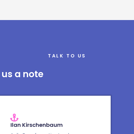
TALK TO US
 us a note
Ilan Kirschenbaum