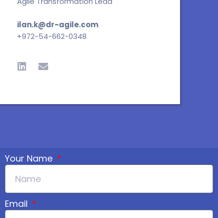
Agile Transformation Lead
ilan.k@dr-agile.com
+972-54-662-0348
L
E
i
n
n
v
k
e
e
l
d
o
i
p
n
e
Your Name
Email